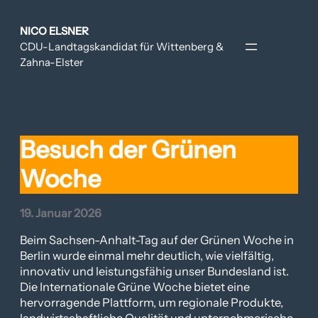
Zum
Inhalt
NICO ELSNER
springen
CDU-Landtagskandidat für Wittenberg &
Zahna-Elster
Besuch der Grünen
Woche
19. Januar 2026
Beim Sachsen-Anhalt-Tag auf der Grünen Woche in
Berlin wurde einmal mehr deutlich, wie vielfältig,
innovativ und leistungsfähig unser Bundesland ist.
Die Internationale Grüne Woche bietet eine
hervorragende Plattform, um regionale Produkte,
landwirtschaftliche Qualität und unternehmerische